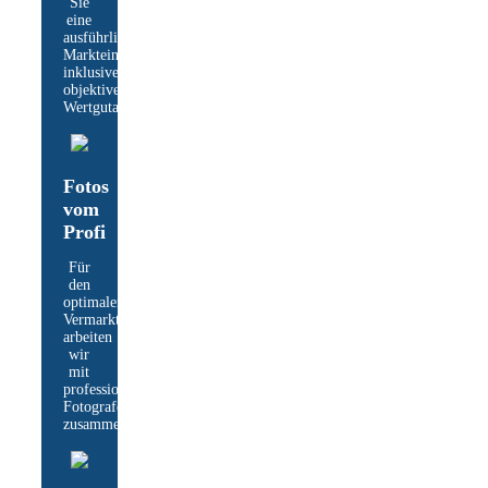
Sie
eine
ausführliche
Markteinschätzung
inklusive
objektivem
Wertgutachten.​
Fotos
vom
Profi
Für
den
optimalen
Vermarktungserfolg
arbeiten
wir
mit
professionellen
Fotografen
zusammen.​​