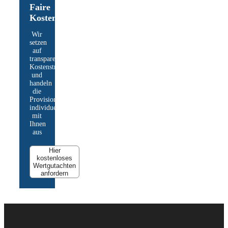
Faire
Kosten
Wir
setzen
auf
transparente
Kostenstruktur
und
handeln
die
Provisionshöhe
individuell
mit
Ihnen
aus​
Hier
kostenloses
Wertgutachten
anfordern