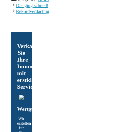
Das ging schnell!
Rekordverdächtig
Verkaufen
Sie
Ihre
Immobilie
mit
erstklassigem
Service
Wertgutachten
Wir
erstellen
für