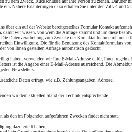
en zu dem Zweck, Rückschlüsse auf Ihre Person zu ziehen. Darüber h
 ein. Nähere Erläuterungen dazu erhalten Sie unter den Ziff. 4 und 5 d
 uns über ein auf der Website bereitgestelltes Formular Kontakt aufzune
ich, damit wir wissen, von wem die Anfrage stammt und um diese beant
n. Die Datenverarbeitung zum Zwecke der Kontaktaufnahme mit uns erf
erteilten Einwilligung. Die für die Benutzung des Kontaktformulars von
r von Ihnen gestellten Anfrage automatisch gelöscht.
illigt haben, verwenden wir Ihre E-Mail-Adresse dafür, Ihnen regelmä
tters ist die Angabe einer E-Mail-Adresse ausreichend. Die Abmeldun
 jeden Newsletters.
sätzliche Daten erfragt, wie z.B. Zahlungsangaben, Adresse.
wenden wir dem aktuellen Stand der Technik entsprechende
n als den im Folgenden aufgeführten Zwecken findet nicht statt.
igung dazu erteilt haben,
st und kein Grund zur Annahme besteht, dass Sie einüberwiegendes