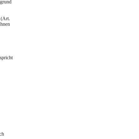
fgrund
 (Art.
Ihnen
spricht
och