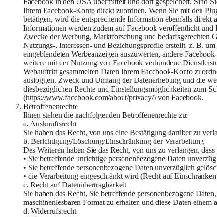
Facebook in den USA übermittelt und dort gespeichert. Sind S
Ihrem Facebook-Konto direkt zuordnen. Wenn Sie mit den Plu
betätigen, wird die entsprechende Information ebenfalls direkt 
Informationen werden zudem auf Facebook veröffentlicht und
Zwecke der Werbung, Marktforschung und bedarfsgerechten Ge
Nutzungs-, Interessen- und Beziehungsprofile erstellt, z. B. u
eingeblendeten Werbeanzeigen auszuwerten, andere Facebook-Nu
weitere mit der Nutzung von Facebook verbundene Dienstleist
Webauftritt gesammelten Daten Ihrem Facebook-Konto zuordnet
ausloggen. Zweck und Umfang der Datenerhebung und die weit
diesbezüglichen Rechte und Einstellungsmöglichkeiten zum Sch
(https://www.facebook.com/about/privacy/) von Facebook.
Betroffenenrechte
Ihnen stehen die nachfolgenden Betroffenenrechte zu:
a. Auskunftsrecht
Sie haben das Recht, von uns eine Bestätigung darüber zu verl
b. Berichtigung/Löschung/Einschränkung der Verarbeitung
Des Weiteren haben Sie das Recht, von uns zu verlangen, dass
• Sie betreffende unrichtige personenbezogene Daten unverzügl
• Sie betreffende personenbezogene Daten unverzüglich gelös
• die Verarbeitung eingeschränkt wird (Recht auf Einschränken 
c. Recht auf Datenübertragbarkeit
Sie haben das Recht, Sie betreffende personenbezogene Daten, d
maschinenlesbaren Format zu erhalten und diese Daten einem a
d. Widerrufsrecht