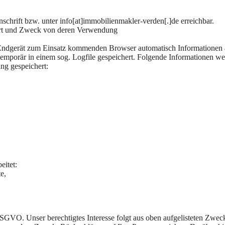
Anschrift bzw. unter info[at]immobilienmakler-verden[.]de erreichbar.
rt und Zweck von deren Verwendung
Endgerät zum Einsatz kommenden Browser automatisch Informationen 
temporär in einem sog. Logfile gespeichert. Folgende Informationen w
ung gespeichert:
eitet:
e,
 DSGVO. Unser berechtigtes Interesse folgt aus oben aufgelisteten Zwec