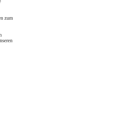
e
nen zum
m
nseren