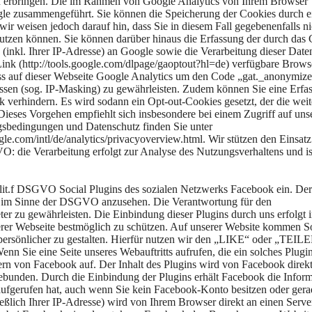
zu erbringen. Die im Rahmen von Google Analytics von Ihrem Browser
gle zusammengeführt. Sie können die Speicherung der Cookies durch e
ir weisen jedoch darauf hin, dass Sie in diesem Fall gegebenenfalls ni
utzen können. Sie können darüber hinaus die Erfassung der durch das
inkl. Ihrer IP-Adresse) an Google sowie die Verarbeitung dieser Date
ink (http://tools.google.com/dlpage/gaoptout?hl=de) verfügbare Brows
dass auf dieser Webseite Google Analytics um den Code „gat._anonymize
ssen (sog. IP-Masking) zu gewährleisten. Zudem können Sie eine Erfa
 verhindern. Es wird sodann ein Opt-out-Cookies gesetzt, der die weit
Dieses Vorgehen empfiehlt sich insbesondere bei einem Zugriff auf uns
gsbedingungen und Datenschutz finden Sie unter
.com/intl/de/analytics/privacyoverview.html. Wir stützen den Einsatz
O: die Verarbeitung erfolgt zur Analyse des Nutzungsverhaltens und is
1 lit.f DSGVO Social Plugins des sozialen Netzwerks Facebook ein. Der
sse im Sinne der DSGVO anzusehen. Die Verantwortung für den
ter zu gewährleisten. Die Einbindung dieser Plugins durch uns erfolgt 
r Webseite bestmöglich zu schützen. Auf unserer Website kommen So
ersönlicher zu gestalten. Hierfür nutzen wir den „LIKE“ oder „TEIL
n Sie eine Seite unseres Webauftritts aufrufen, die ein solches Plugi
vern von Facebook auf. Der Inhalt des Plugins wird von Facebook direk
ebunden. Durch die Einbindung der Plugins erhält Facebook die Inform
 aufgerufen hat, auch wenn Sie kein Facebook-Konto besitzen oder gera
ießlich Ihrer IP-Adresse) wird von Ihrem Browser direkt an einen Serve