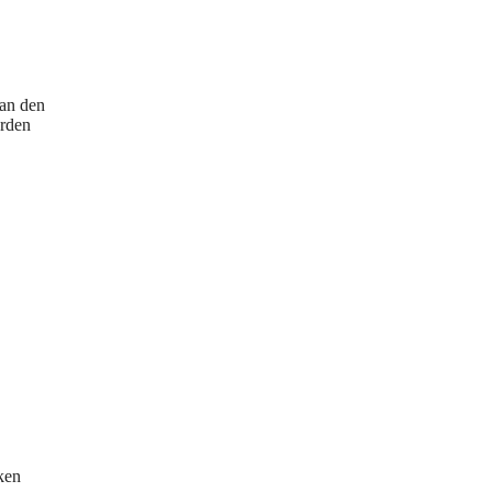
an den
erden
ken