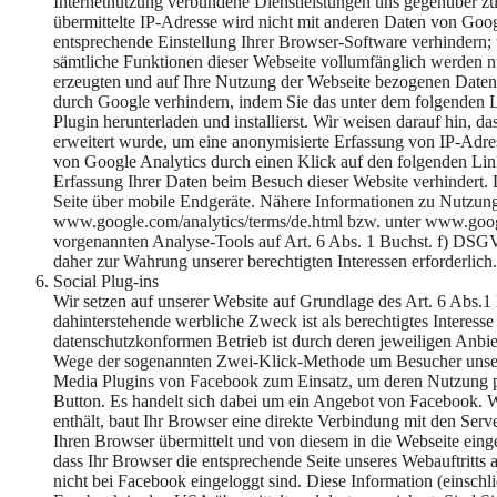
Internetnutzung verbundene Dienstleistungen uns gegenüber 
übermittelte IP-Adresse wird nicht mit anderen Daten von Goo
entsprechende Einstellung Ihrer Browser-Software verhindern; w
sämtliche Funktionen dieser Webseite vollumfänglich werden n
erzeugten und auf Ihre Nutzung der Webseite bezogenen Daten (
durch Google verhindern, indem Sie das unter dem folgenden L
Plugin herunterladen und installierst. Wir weisen darauf hin, 
erweitert wurde, um eine anonymisierte Erfassung von IP-Adre
von Google Analytics durch einen Klick auf den folgenden Link
Erfassung Ihrer Daten beim Besuch dieser Website verhindert. 
Seite über mobile Endgeräte. Nähere Informationen zu Nutzun
www.google.com/analytics/terms/de.html bzw. unter www.google
vorgenannten Analyse-Tools auf Art. 6 Abs. 1 Buchst. f) DSGV
daher zur Wahrung unserer berechtigten Interessen erforderlich.
Social Plug-ins
Wir setzen auf unserer Website auf Grundlage des Art. 6 Abs.
dahinterstehende werbliche Zweck ist als berechtigtes Intere
datenschutzkonformen Betrieb ist durch deren jeweiligen Anbie
Wege der sogenannten Zwei-Klick-Methode um Besucher unsere
Media Plugins von Facebook zum Einsatz, um deren Nutzung p
Button. Es handelt sich dabei um ein Angebot von Facebook. Wen
enthält, baut Ihr Browser eine direkte Verbindung mit den Ser
Ihren Browser übermittelt und von diesem in die Webseite eing
dass Ihr Browser die entsprechende Seite unseres Webauftritts
nicht bei Facebook eingeloggt sind. Diese Information (einschl