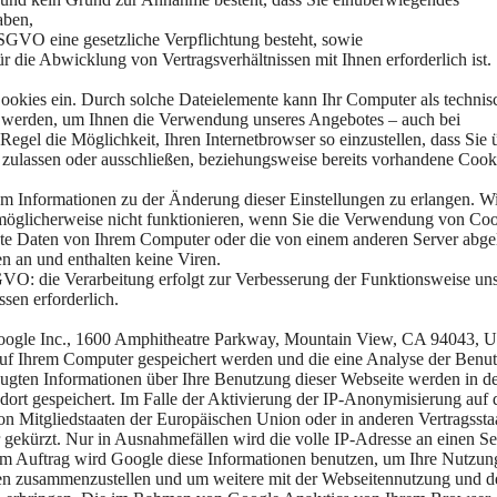
aben,
 DSGVO eine gesetzliche Verpflichtung besteht, sowie
r die Abwicklung von Vertragsverhältnissen mit Ihnen erforderlich ist.
Cookies ein. Durch solche Dateielemente kann Ihr Computer als technis
ert werden, um Ihnen die Verwendung unseres Angebotes – auch bei
Regel die Möglichkeit, Ihren Internetbrowser so einzustellen, dass Sie 
e zulassen oder ausschließen, beziehungsweise bereits vorhandene Cook
 um Informationen zu der Änderung dieser Einstellungen zu erlangen. W
 möglicherweise nicht funktionieren, wenn Sie die Verwendung von Co
ivate Daten von Ihrem Computer oder die von einem anderen Server abge
n an und enthalten keine Viren.
SGVO: die Verarbeitung erfolgt zur Verbesserung der Funktionsweise un
ssen erforderlich.
Google Inc., 1600 Amphitheatre Parkway, Mountain View, CA 94043, 
auf Ihrem Computer gespeichert werden und die eine Analyse der Benu
eugten Informationen über Ihre Benutzung dieser Webseite werden in d
ort gespeichert. Im Falle der Aktivierung der IP-Anonymisierung auf 
n Mitgliedstaaten der Europäischen Union oder in anderen Vertragssta
ekürzt. Nur in Ausnahmefällen wird die volle IP-Adresse an einen Se
em Auftrag wird Google diese Informationen benutzen, um Ihre Nutzun
ten zusammenzustellen und um weitere mit der Webseitennutzung und d