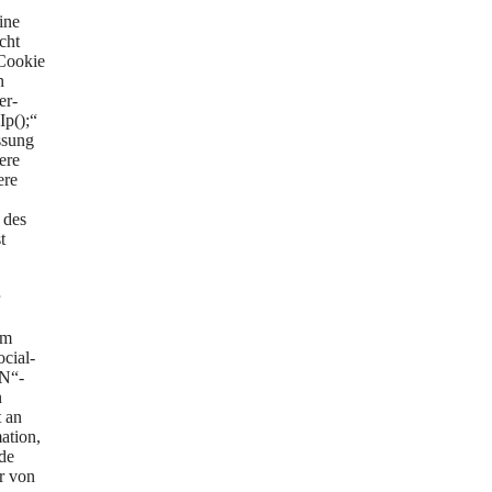
ine
cht
 Cookie
n
er-
Ip();“
ssung
ere
ere
 des
t
im
cial-
EN“-
n
t an
ation,
de
r von