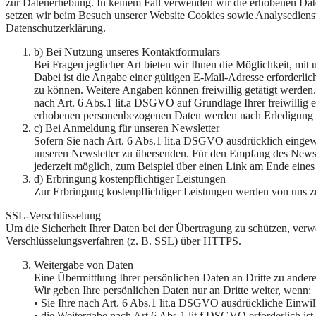
zur Datenerhebung. In keinem Fall verwenden wir die erhobenen Dat
setzen wir beim Besuch unserer Website Cookies sowie Analysedienste
Datenschutzerklärung.
b) Bei Nutzung unseres Kontaktformulars
Bei Fragen jeglicher Art bieten wir Ihnen die Möglichkeit, mit
Dabei ist die Angabe einer gültigen E-Mail-Adresse erforderl
zu können. Weitere Angaben können freiwillig getätigt werde
nach Art. 6 Abs.1 lit.a DSGVO auf Grundlage Ihrer freiwillig 
erhobenen personenbezogenen Daten werden nach Erledigung de
c) Bei Anmeldung für unseren Newsletter
Sofern Sie nach Art. 6 Abs.1 lit.a DSGVO ausdrücklich eingew
unseren Newsletter zu übersenden. Für den Empfang des Newsle
jederzeit möglich, zum Beispiel über einen Link am Ende eines
d) Erbringung kostenpflichtiger Leistungen
Zur Erbringung kostenpflichtiger Leistungen werden von uns zu
SSL-Verschlüsselung
Um die Sicherheit Ihrer Daten bei der Übertragung zu schützen, ver
Verschlüsselungsverfahren (z. B. SSL) über HTTPS.
Weitergabe von Daten
Eine Übermittlung Ihrer persönlichen Daten an Dritte zu andere
Wir geben Ihre persönlichen Daten nur an Dritte weiter, wenn:
• Sie Ihre nach Art. 6 Abs.1 lit.a DSGVO ausdrückliche Einwill
• die Weitergabe nach Art.6 Abs.1 lit.f DSGVO erforderlich i