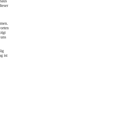
inaus
ieser
hmen.
worten
olgt
 uns
ßig
g ist