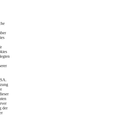
che
über
ies
ir
okies
legten
serer
USA.
tzung
er
dieser
aten
rver
g der
er