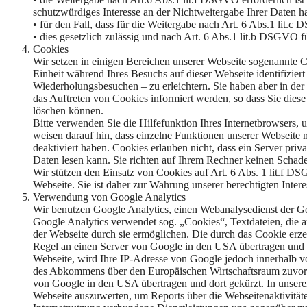
schutzwürdiges Interesse an der Nichtweitergabe Ihrer Daten h
• für den Fall, dass für die Weitergabe nach Art. 6 Abs.1 lit.c
• dies gesetzlich zulässig und nach Art. 6 Abs.1 lit.b DSGVO fü
Cookies
Wir setzen in einigen Bereichen unserer Webseite sogenannte 
Einheit während Ihres Besuchs auf dieser Webseite identifizi
Wiederholungsbesuchen – zu erleichtern. Sie haben aber in der 
das Auftreten von Cookies informiert werden, so dass Sie dies
löschen können.
Bitte verwenden Sie die Hilfefunktion Ihres Internetbrowsers,
weisen darauf hin, dass einzelne Funktionen unserer Webseite
deaktiviert haben. Cookies erlauben nicht, dass ein Server pr
Daten lesen kann. Sie richten auf Ihrem Rechner keinen Schade
Wir stützen den Einsatz von Cookies auf Art. 6 Abs. 1 lit.f D
Webseite. Sie ist daher zur Wahrung unserer berechtigten Intere
Verwendung von Google Analytics
Wir benutzen Google Analytics, einen Webanalysedienst der 
Google Analytics verwendet sog. „Cookies“, Textdateien, die 
der Webseite durch sie ermöglichen. Die durch das Cookie erz
Regel an einen Server von Google in den USA übertragen und d
Webseite, wird Ihre IP-Adresse von Google jedoch innerhalb vo
des Abkommens über den Europäischen Wirtschaftsraum zuvor g
von Google in den USA übertragen und dort gekürzt. In unser
Webseite auszuwerten, um Reports über die Webseitenaktivitä